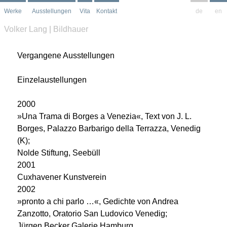
Werke
Ausstellungen
Vita
Kontakt
de
en
Volker Lang | Bildhauer
Vergangene Ausstellungen
Einzelaustellungen
2000
»Una Trama di Borges a Venezia«, Text von J. L.
Borges, Palazzo Barbarigo della Terrazza, Venedig
(K);
Nolde Stiftung, Seebüll
2001
Cuxhavener Kunstverein
2002
»pronto a chi parlo …«, Gedichte von Andrea
Zanzotto, Oratorio San Ludovico Venedig;
Jürgen Becker Galerie Hamburg